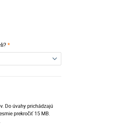
li?
*
v. Do úvahy prichádzajú
esmie prekročiť 15 MB.
.