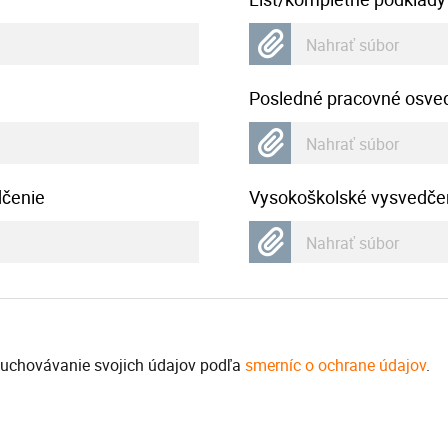
Nahrať súbor
Posledné pracovné osve
Nahrať súbor
dčenie
Vysokoškolské vysvedče
Nahrať súbor
é uchovávanie svojich údajov podľa
smerníc o ochrane údajov
.