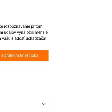
ké rozpoznávanie pritom
ní údajov vynaložili menšie
a vašu žiadosť uchádzača!
s profilom finest jobs