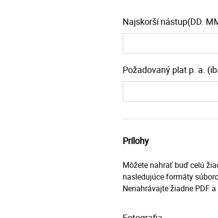
Najskorší nástup(DD. M
Požadovaný plat p. a. (ib
Prílohy
Môžete nahrať buď celú ži
nasledujúce formáty súboro
Nenahrávajte žiadne PDF a
Fotografia