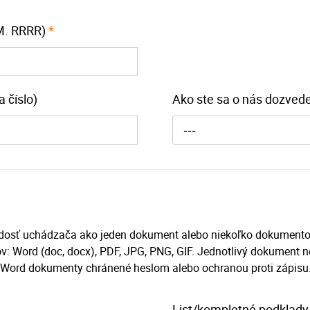
M. RRRR)
*
a číslo)
Ako ste sa o nás dozvede
---
adosť uchádzača ako jeden dokument alebo niekoľko dokumento
v: Word (doc, docx), PDF, JPG, PNG, GIF. Jednotlivý dokument n
 Word dokumenty chránené heslom alebo ochranou proti zápisu
List/kompletné podklady