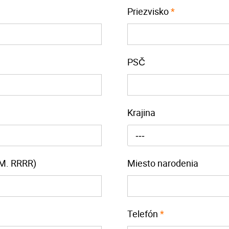
Priezvisko
*
PSČ
Krajina
---
M. RRRR)
Miesto narodenia
Telefón
*