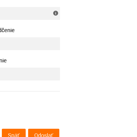
dčenie
nie
Späť
Odoslať