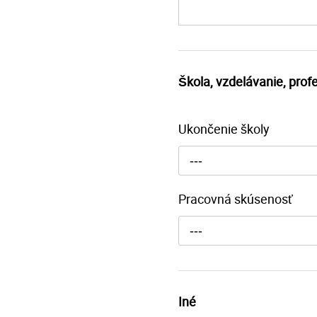
Škola, vzdelávanie, prof
Ukončenie školy
---
Pracovná skúsenosť
---
Iné