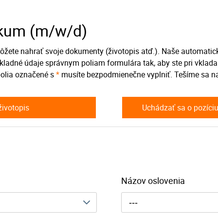
ikum (m/w/d)
žete nahrať svoje dokumenty (životopis atď.). Naše automatic
kladné údaje správnym poliam formulára tak, aby ste pri vklada
 polia označené s
*
musíte bezpodmienečne vyplniť. Tešíme sa n
životopis
Uchádzať sa o pozíciu 
Názov oslovenia
---