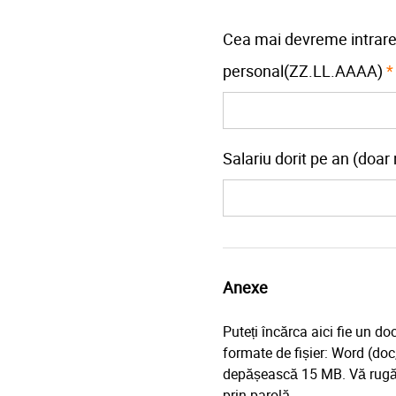
Cea mai devreme intrare
personal(ZZ.LL.AAAA)
*
Salariu dorit pe an (doa
Anexe
Puteți încărca aici fie un 
formate de fișier: Word (do
depășească 15 MB. Vă rugăm 
prin parolă.