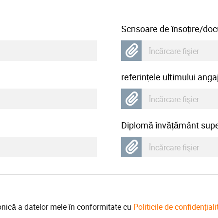
Scrisoare de însoțire/d
Încărcare fişier
referințele ultimului anga
Încărcare fişier
Diplomă învățământ supe
Încărcare fişier
onică a datelor mele în conformitate cu
Politicile de confidențiali