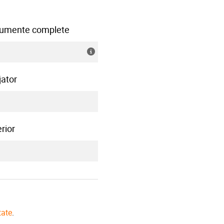
ocumente complete
jator
rior
tate
.