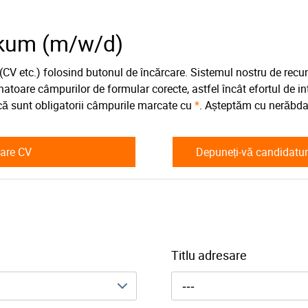
ikum (m/w/d)
(CV etc.) folosind butonul de încărcare. Sistemul nostru de re
toare câmpurilor de formular corecte, astfel încât efortul de int
 că sunt obligatorii câmpurile marcate cu
*
. Așteptăm cu nerăbda
care CV
Depuneți-vă candidatura
Titlu adresare
---