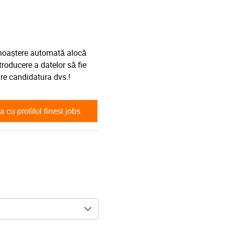
cunoaștere automată alocă
roducere a datelor să fie
re candidatura dvs.!
 cu profilul finest jobs