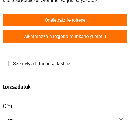
kitöltése kötelező. Örömmel várjuk pályázatát!
Önéletrajz feltöltése
Alkalmazza a legjobb munkahelyi profilt
Személyzeti tanácsadáshoz
törzsadatok
Cím
---