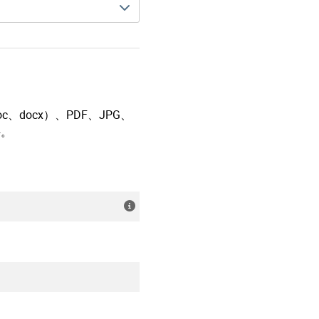
docx）、PDF、JPG、
件。