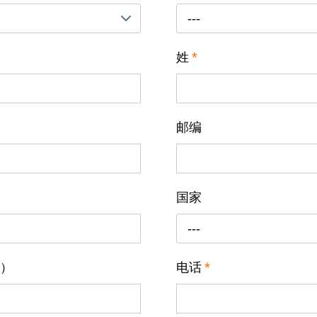
---
姓
*
邮编
国家
---
J）
电话
*