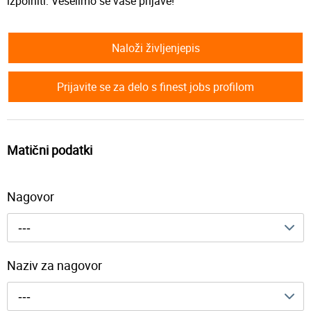
izpolniti. Veselimo se vaše prijave!
Naloži življenjepis
Prijavite se za delo s finest jobs profilom
Matični podatki
Nagovor
---
Naziv za nagovor
---